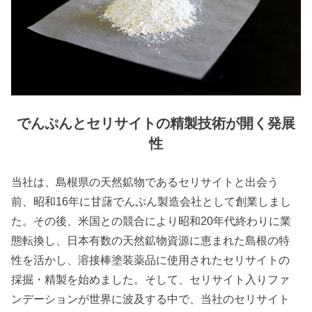
でんぷんとセリサイトの精製技術が開く発展
性
当社は、島根県の天然鉱物であるセリサイトと出会う
前、昭和16年に甘藷でんぷん製造会社として創業しまし
た。その後、米国との競合により昭和20年代終わりに業
態転換し、日本有数の天然鉱物資源に恵まれた島根の特
性を活かし、溶接棒塗装薬品に使用されたセリサイトの
採掘・精製を始めました。そして、セリサイト入りファ
ンデーションが世界に波及する中で、当社のセリサイト