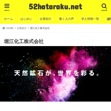
52hataraku.net
menu
search
ホーム
はじめに
企業紹介
働く人の声
求人情報一覧
お
HOME
企業紹介
堀江化工株式会社
堀江化工株式会社