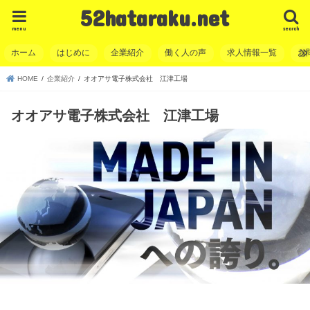
52hataraku.net
menu
search
ホーム
はじめに
企業紹介
働く人の声
求人情報一覧
お
HOME
企業紹介
オオアサ電子株式会社 江津工場
オオアサ電子株式会社 江津工場