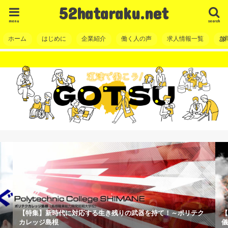
52hataraku.net
menu
search
ホーム
はじめに
企業紹介
働く人の声
求人情報一覧
お
【特集】新時代に対応する生き残りの武器を持て！～ポリテク
【
カレッジ島根
儀