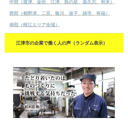
中部（渡津、金田、江津、島の星、嘉久志、和木）
西部（都野津、二宮、敬川、波子、跡市、有福）
南部（桜江エリア全域）
江津市の企業で働く人の声（ランダム表示）