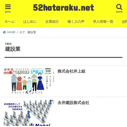
52hataraku.net
menu
search
ホーム
はじめに
企業紹介
働く人の声
求人情報一覧
お
HOME
タグ : 建設業
建設業
株式会社井上組
永井建設株式会社