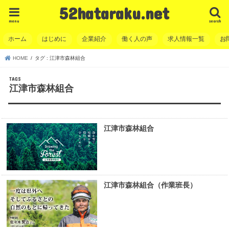
52hataraku.net
menu
search
ホーム
はじめに
企業紹介
働く人の声
求人情報一覧
お
HOME
タグ : 江津市森林組合
江津市森林組合
江津市森林組合
江津市森林組合（作業班長）