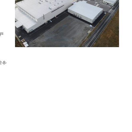
戸
-8-