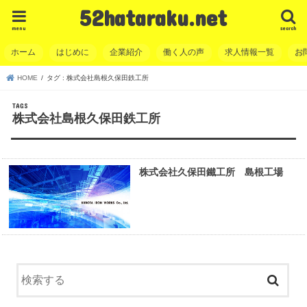
52hataraku.net
menu
search
ホーム
はじめに
企業紹介
働く人の声
求人情報一覧
お
HOME
タグ : 株式会社島根久保田鉄工所
株式会社島根久保田鉄工所
株式会社久保田鐵工所 島根工場